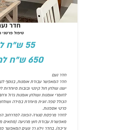
חדר נעם
טיפול פרטני וז
55 ש"ח לשעה
650 ש"ח למשמרת
חדר נעם
חדר המאפשר עבודת אומנות, בנוסף לטיפו
ישנו שולחן חול קינטי ובובות מיוחדות ל
לחומרי אומנות ושולחן אומנות גדול ורחב.
הכולל ספה זוגית מיוחדת במידה ושולחן
פרטי אספנות.
לחדר מרפסת סגורה הפונה למדרחוב הצי
מאפשרת עבודת חוץ מרגיעה (מתאים מא
וריכוז), בחדר וילון רך ונעים המאפשר פ