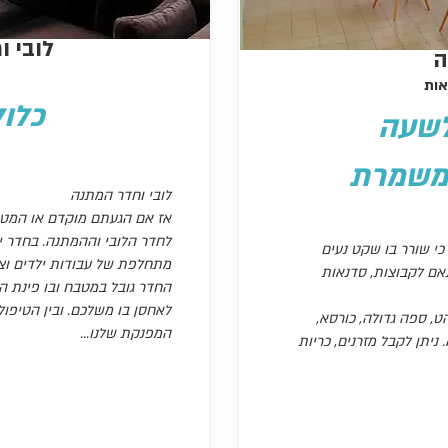
לובי 
ה
אות
כלו
לובי וחדר המתנה
אז אם הגעתם מוקדם או המטופ
לחדר הלובי וההמתנה. בחדר י
 כי שורר בו שקט נעים
מתחלפת של עבודות ילדים וציו
גודל החדר 40 מ"ר מותאם לקבוצות, סדנאות
החדר גובל במטבח ובו פינת ה
לאחסן בו משלכם. ובין הטיפול
ט, ספה גדולה, כורסא,
המפנקת שלנו...
ניתן לקבל מזרנים, כריות