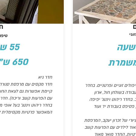
ח
וגי
טיפול
55 ש"ח לשעה
650 ש"ח למשמרת
חדר גיא
חדר מקסים עם מרפסת סגורה ה
לים זוגיים ופרטניים. בחדר
קיימת אפשרות גם לצאת החוצ
עבודה בשולחן חול, ארון
עם הפרעות קשב וריכוז). חדר 
 בחדר ריהוט וינטג' יפיפה
בחדר ריהוט וינטג' בעל אופי מי
 פסיפס בעבודת יד ועוד
המאפשר פרטיות מקסימלית ל
ורי של זכרון יעקב, המרפסת
וד לילדים עם הפרעות קשב
רטיות, החדר מואר מאוד