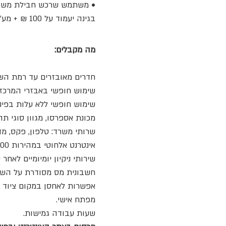
• משתמש שרכש חבילת משמרת
בגינה יעמוד על 100 ₪ + מע"מ לשעה.
מה מקבלים:
חדרים מאובזרים עד רמת השעו
שימוש חופשי באבזרי המרכז: ס
שימוש חופשי ללא עלות בפינ
מכונת אספרסו, מגוון סוגי תה ומ
שרותי משרד: טלפון, פקס, מ
אינטרנט אלחוטי במהירות 100 מגה.
שירותי ניקיון יומיומיים לאח
חשבונית מס מסודרת על השכ
אפשרות לאחסן במקום ציוד יי
מפתח אישי.
שעות עבודה גמישות.