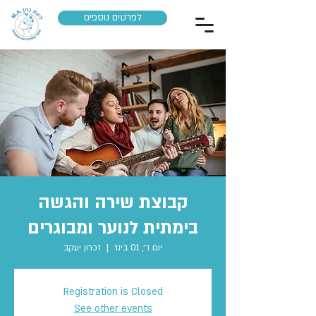
לפרטים נוספים
קבוצת שירה והגשה
בימתית לנוער ומבוגרים
יום ד׳, 01 בינו׳
  |  
זכרון יעקב
Registration is Closed
See other events