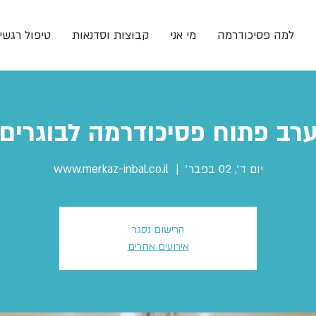
למה פסיכודרמה
מי אני
קבוצות וסדנאות
טיפול רגשי 
רב פתוח פסיכודרמה לבוגרים
יום ד׳, 02 בפבר׳
  |  
www.merkaz-inbal.co.il
הרישום נסגר
אירועים אחרים