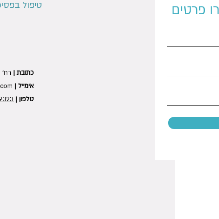
טיפול בפסיכ
ו פרטים
כתובת |
רח' המל
אימייל |
.com
טלפון |
9323